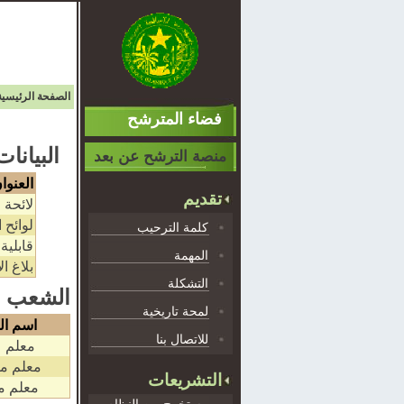
الصفحة الرئيسية
فضاء المترشح
البيانات
منصة الترشح عن بعد
العنوا
تقديم
لائحة 
لوائح 
كلمة الترحيب
قابلية
المهمة
بلاغ ال
التشكلة
: الشعب
لمحة تاريخية
اسم ال
للاتصال بنا
معلم 
معلم م
التشريعات
معلم م