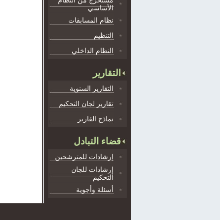
مستخرج من النظام
الأساسي
نظام المسابقات
التنظيم
النظام الداخلي
التقارير
التقارير السنوية
تقارير لجان التحكيم
نماذج القارير
قضاء التبادل
إرشادات للمترشحين
إرشادات للجان
التحكيم
أسئلة وأجوية