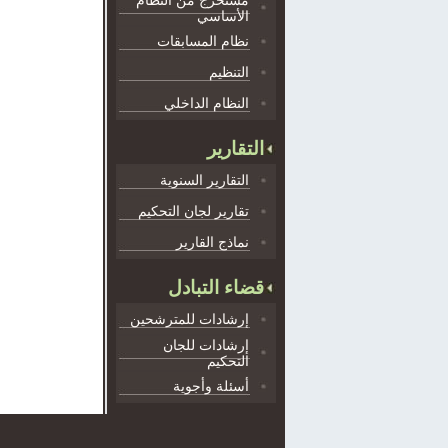
مستخرج من النظام
الأساسي
نظام المسابقات
التنظيم
النظام الداخلي
التقارير
التقارير السنوية
تقارير لجان التحكيم
نماذج القارير
قضاء التبادل
إرشادات للمترشحين
إرشادات للجان
التحكيم
أسئلة وأجوية