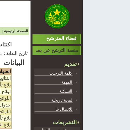
الصفحة الرئيسية
|
فضاء المترشح
اكتتاب 20قاضيا تلميذا للتكوين في المدرسة الوطنية للإد
منصة الترشح عن بعد
تاريخ البداية :
23
البيانات
تقديم
العنوا
كلمة الترحيب
النتائج
المهمة
بلاغ ت
التشكلة
لوائح 
اللوائح
لمحة تاريخية
جدول 
للاتصال بنا
اللوائ
بلاغ ت
التشريعات
بلاغ ال