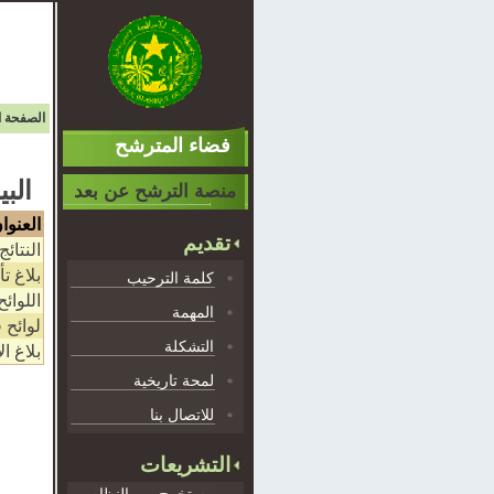
الصفحة ا
فضاء المترشح
البي
منصة الترشح عن بعد
العنوا
تقديم
النتائج
بلاغ ت
كلمة الترحيب
اللوائ
المهمة
لوائح 
التشكلة
بلاغ ال
لمحة تاريخية
للاتصال بنا
التشريعات