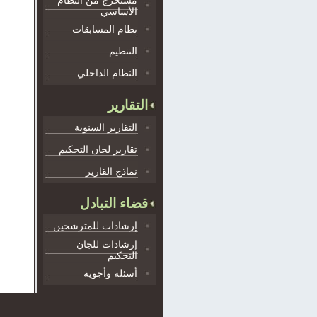
مستخرج من النظام
الأساسي
نظام المسابقات
التنظيم
النظام الداخلي
التقارير
التقارير السنوية
تقارير لجان التحكيم
نماذج القارير
قضاء التبادل
إرشادات للمترشحين
إرشادات للجان
التحكيم
أسئلة وأجوية