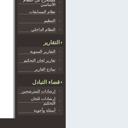
مستخرج من النظام
الأساسي
نظام المسابقات
التنظيم
النظام الداخلي
التقارير
التقارير السنوية
تقارير لجان التحكيم
نماذج القارير
قضاء التبادل
إرشادات للمترشحين
إرشادات للجان
التحكيم
أسئلة وأجوية