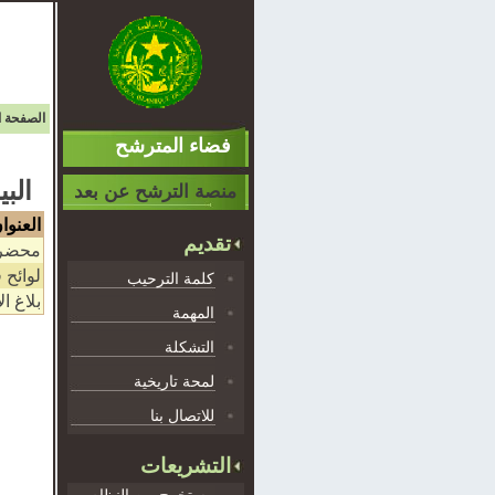
الصفحة ا
فضاء المترشح
البي
منصة الترشح عن بعد
العنوا
تقديم
محضر 
لوائح 
كلمة الترحيب
بلاغ ال
المهمة
التشكلة
لمحة تاريخية
للاتصال بنا
التشريعات