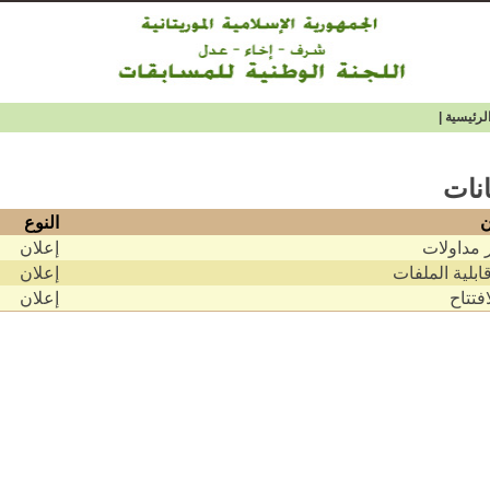
لرئيسية
|
انات
ن
النوع
مداولات
إعلان
قابلية الملفات
إعلان
افتتاح
إعلان