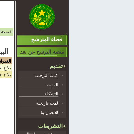
الصفحة ا
فضاء المترشح
البي
منصة الترشح عن بعد
العنوا
تقديم
بلاغ ال
بلاغ ت
كلمة الترحيب
المهمة
التشكلة
لمحة تاريخية
للاتصال بنا
التشريعات