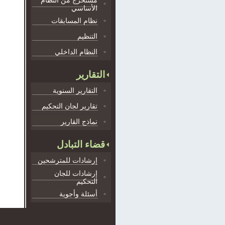
مستخرج من النظام
الأساسي
نظام المسابقات
التنظيم
النظام الداخلي
التقارير
التقارير السنوية
تقارير لجان التحكيم
نماذج القارير
قضاء التبادل
إرشادات للمترشحين
إرشادات للجان
التحكيم
أسئلة وأجوية