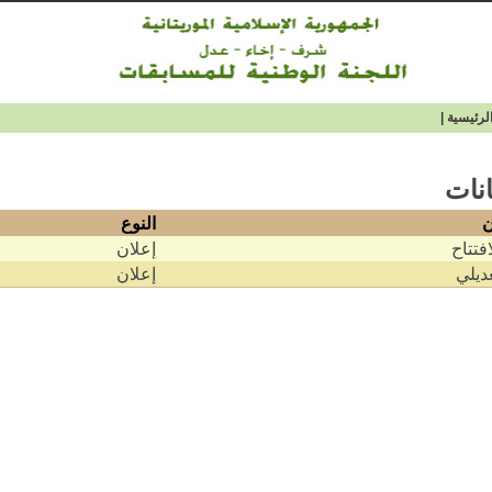
لرئيسية
|
انات
ن
النوع
افتتاح
إعلان
عديلي
إعلان