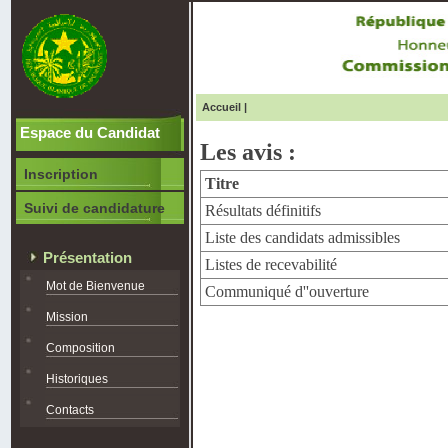
Accueil
|
Espace du Candidat
Les avis :
Inscription
Titre
Suivi de candidature
Résultats définitifs
Liste des candidats admissibles
Présentation
Listes de recevabilité
Mot de Bienvenue
Communiqué d''ouverture
Mission
Composition
Historiques
Contacts