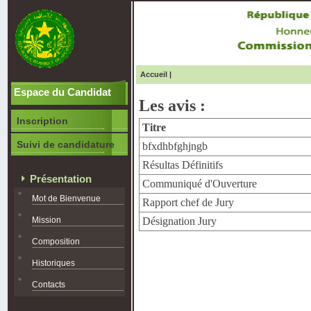
Accueil
|
Espace du Candidat
Les avis :
Inscription
Titre
Suivi de candidature
bfxdhbfghjngb
Résultas Définitifs
Présentation
Communiqué d'Ouverture
Mot de Bienvenue
Rapport chef de Jury
Mission
Désignation Jury
Composition
Historiques
Contacts