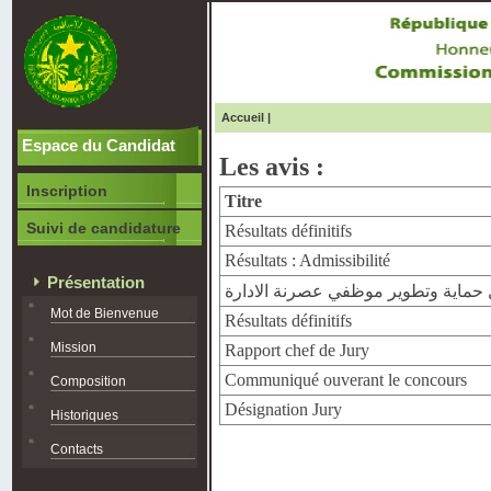
Accueil
|
Espace du Candidat
Les avis :
Inscription
Titre
Suivi de candidature
Résultats définitifs
Résultats : Admissibilité
Présentation
حماية وتطوير موظفي عصرنة الادارة
Mot de Bienvenue
Résultats définitifs
Mission
Rapport chef de Jury
Communiqué ouverant le concours
Composition
Désignation Jury
Historiques
Contacts