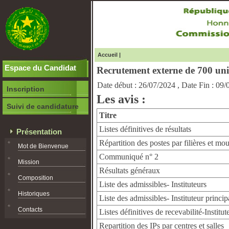
Accueil
|
Espace du Candidat
Recrutement externe de 700 uni
Date début :
26/07/2024
,
Date Fin :
09/
Inscription
Les avis :
Suivi de candidature
Titre
Listes définitives de résultats
Présentation
Répartition des postes par filières et mo
Mot de Bienvenue
Communiqué n° 2
Mission
Résultats généraux
Composition
Liste des admissibles- Instituteurs
Historiques
Liste des admissibles- Instituteur princip
Contacts
Listes définitives de recevabilité-Institut
Repartition des IPs par centres et salles