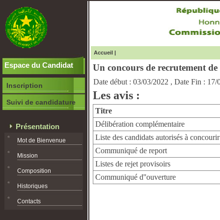
Accueil
|
Espace du Candidat
Un concours de recrutement de 
Date début :
03/03/2022
,
Date Fin :
17/
Inscription
Les avis :
Suivi de candidature
Titre
Délibération complémentaire
Présentation
Liste des candidats autorisés à concourir
Mot de Bienvenue
Communiqué de report
Mission
Listes de rejet provisoirs
Composition
Communiqué d''ouverture
Historiques
Contacts