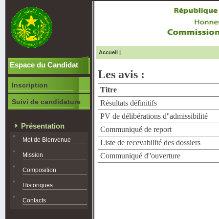
Accueil
|
Espace du Candidat
Les avis :
Inscription
Titre
Suivi de candidature
Résultats définitifs
PV de délibérations d''admissibilité
Présentation
Communiqué de report
Mot de Bienvenue
Liste de recevabilité des dossiers
Mission
Communiqué d''ouverture
Composition
Historiques
Contacts