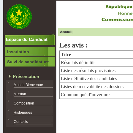
Accueil
|
Espace du Candidat
Les avis :
Inscription
Titre
Suivi de candidature
Résultats définitifs
Liste des résultats provisoires
Présentation
Liste définitive des candidates
Mot de Bienvenue
Listes de recevabilité des dossiers
Mission
Communiqué d''ouverture
Composition
Historiques
Contacts