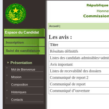
Accueil
|
Espace du Candidat
Les avis :
Inscription
Titre
Suivi de candidature
Résultats définitifs
Listes des candidats admissibles+admi
Présentation
Avis important
Mot de Bienvenue
Listes de recevabilité des dossiers
Mission
Communiqué de report 2
Communiqué de report
Composition
Communiqué d''ouverture
Historiques
Contacts