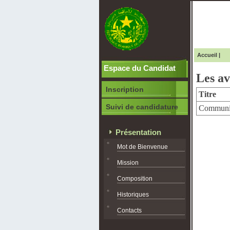
Accueil
|
Espace du Candidat
Les av
Inscription
Titre
Suivi de candidature
Communiq
Présentation
Mot de Bienvenue
Mission
Composition
Historiques
Contacts