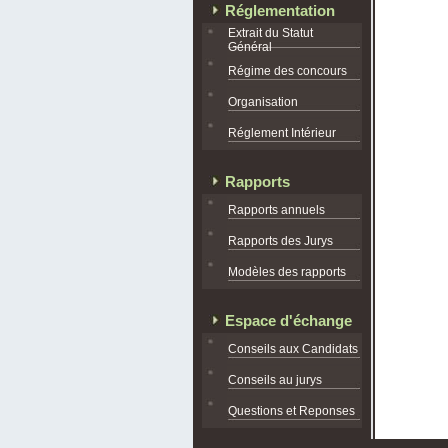
Réglementation
Extrait du Statut
Général
Régime des concours
Organisation
Réglement Intérieur
Rapports
Rapports annuels
Rapports des Jurys
Modèles des rapports
Espace d'échange
Conseils aux Candidats
Conseils au jurys
Questions et Reponses